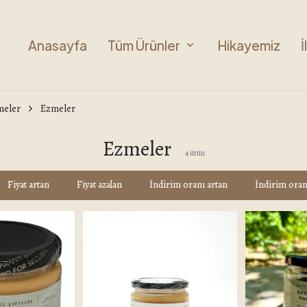
Anasayfa
Tüm Ürünler
Hikayemiz
İ
meler
Ezmeler
Ezmeler
4
ürün
Fiyat artan
Fiyat azalan
İndirim oranı artan
İndirim oran