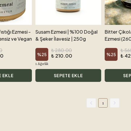
ıstığı Ezmesi -
Susam Ezmesi | %100 Doğal
Bitter Çikol
tensiz ve Vegan
& Şeker İlavesiz | 250g
Ezmesi (260
0
₺ 280.00
₺ 56
%
25
%
25
00
₺ 210.00
₺ 4
1 Ağırlık
E EKLE
SEPETE EKLE
SEP
1