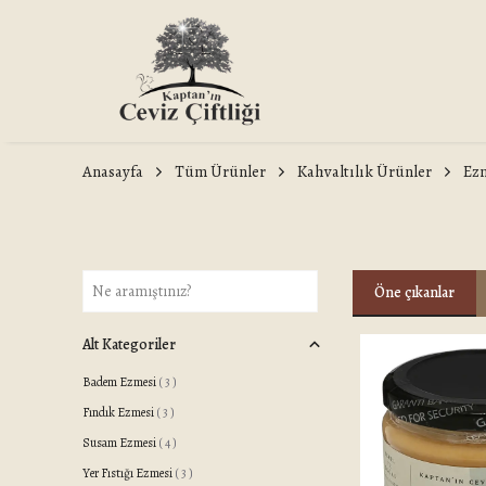
Anasayfa
Tüm Ürünler
Kahvaltılık Ürünler
Ez
Öne çıkanlar
Alt Kategoriler
Badem Ezmesi
(
3
)
Fındık Ezmesi
(
3
)
Susam Ezmesi
(
4
)
Yer Fıstığı Ezmesi
(
3
)