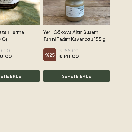
atalı Hurma
Yerli Gökova Altın Susam
 G)
Tahini Tadım Kavanozu 155 g
0.00
₺ 188.00
%
25
20.00
₺ 141.00
ETE EKLE
SEPETE EKLE