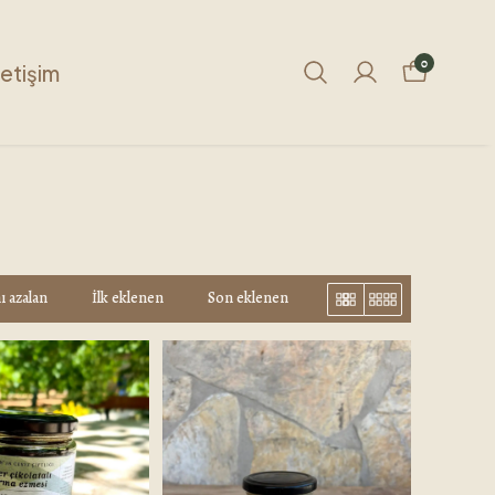
0
letişim
ı azalan
İlk eklenen
Son eklenen