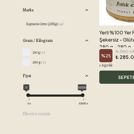
Marka
Kaptan'ın Ceviz Çiftliği
( 4 )
Yerli %100 Yer F
Şekersiz - Glü
Gram / Kilogram
280 g - 280 g
₺ 380.0
250 g
( 1 )
%
25
₺ 285.
280 g
( 1 )
1 Ağırlık
Fiyat
SEPET
0
50000
0
₺
50000
₺
Filtreleri temizle