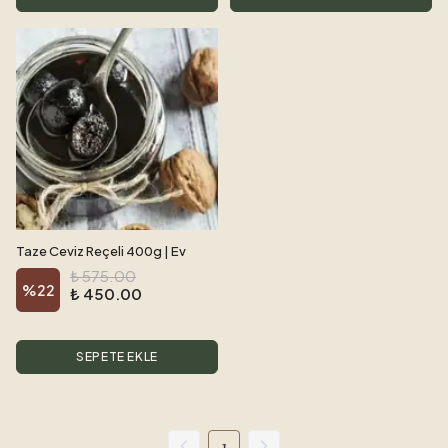
Taze Ceviz Reçeli 400g | Ev
Yapımı Ceviz Macunu | Ceviz
₺ 575.00
%
22
Tatlısı
₺ 450.00
SEPETE EKLE
1