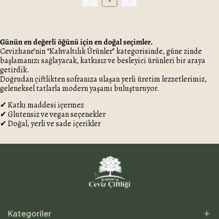
Günün en değerli öğünü için en doğal seçimler.
Cevizhane’nin “Kahvaltılık Ürünler” kategorisinde, güne zinde
başlamanızı sağlayacak, katkısız ve besleyici ürünleri bir araya
getirdik.
Doğrudan çiftlikten sofranıza ulaşan yerli üretim lezzetlerimiz,
geleneksel tatlarla modern yaşamı buluşturuyor.
✔ Katkı maddesi içermez
✔ Glutensiz ve vegan seçenekler
✔ Doğal, yerli ve sade içerikler
✔ Kadın emeğiyle hazırlanmış, çiftlikten doğrudan sofranıza
Kategorimizde;
🥜 Taş değirmende öğütülmüş tahin
🍯 Katkısız cevizli pekmez
🍅 Ev yapımı usulü kurutulmuş domates
🍞 Glütensiz fırın ürünleri
🥥 Yerli susamla yapılmış tahin ezmeleri
🥜 Fındık ve yer fıstığı ezmeleri
Kategoriler
🍇 Doğal pestil, kuru meyveler ve reçel çeşitleri yer alır.