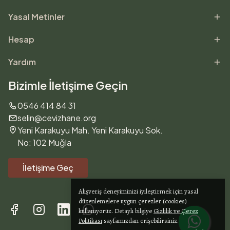
İster klasik bir Türk kahvaltısı hazırlayın, ister glütensiz bir
Yasal Metinler
kahvaltı tabağı oluşturun — Cevizhane’deki her ürün, içeriği kadar
hikâyesiyle de sofranızda yer almayı hak ediyor.
Hesap
Kahvaltınız eksik değil, gerçek olsun.
Doğal kahvaltılıkların güvenilir adresi: Cevizhane.
Yardım
Bizimle İletişime Geçin
0546 414 84 31
selin@cevizhane.org
Yeni Karakuyu Mah. Yeni Karakuyu Sok.
No: 102 Muğla
İletişime Geç
Alışveriş deneyiminizi iyileştirmek için yasal
düzenlemelere uygun çerezler (cookies)
kullanıyoruz. Detaylı bilgiye
Gizlilik ve Çerez
Politikası
sayfamızdan erişebilirsiniz.