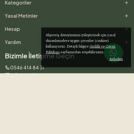
Kategoriler
Yasal Metinler
Hesap
Alışveriş deneyiminizi iyileştirmek için yasal
düzenlemelere uygun çerezler (cookies)
Yardım
kullanıyoruz. Detaylı bilgiye
Gizlilik ve Çerez
Politikası
sayfamızdan erişebilirsiniz.
Bizimle İletişime Geçin
Anladım
0546 414 84 31
selin@cevizhane.org
Yeni Karakuyu Mah. Yeni Karakuyu Sok.
No: 102 Muğla
İletişime Geç