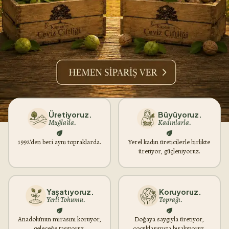
Üretiyoruz.
Büyüyoruz.
Muğla'da.
Kadınlarla.
1992'den beri aynı topraklarda.
Yerel kadın üreticilerle birlikte
üretiyor, güçleniyoruz.
Yaşatıyoruz.
Koruyoruz.
Yerli Tohumu.
Toprağı.
Anadolu'nun mirasını koruyor,
Doğaya saygıyla üretiyor,
geleceğe taşıyoruz.
çocuklarımıza bırakıyoruz.