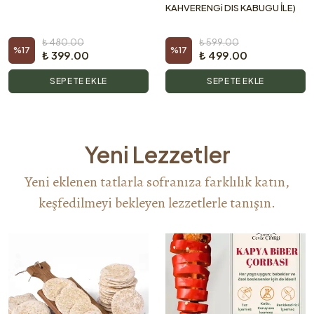
KAHVERENGi DIS KABUGU İLE)
₺ 480.00
₺ 599.00
%
17
%
17
₺ 399.00
₺ 499.00
SEPETE EKLE
SEPETE EKLE
Yeni Lezzetler
Yeni eklenen tatlarla sofranıza farklılık katın,
keşfedilmeyi bekleyen lezzetlerle tanışın.