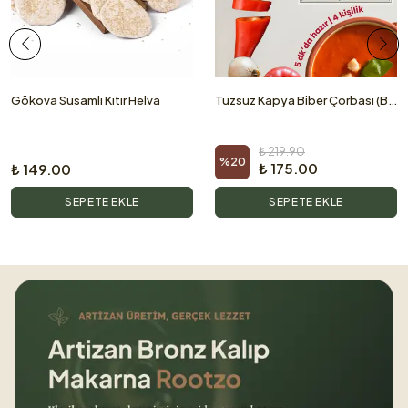
Gökova Susamlı Kıtır Helva
Tuzsuz Kapya Biber Çorbası (Bebek ve Büyüklerimize Özel) - 4 Porsiyon
₺ 219.90
%
20
₺ 175.00
₺ 149.00
SEPETE EKLE
SEPETE EKLE