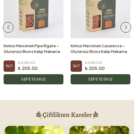
Kırmızı Mercimek Pipe Rigate –
Kırmızı Mercimek Casarecce –
Glutensiz Bronz Kalıp Makarna
Glutensiz Bronz Kalıp Makarna
₺ 248.00
₺ 248.00
%
17
%
17
₺ 205.00
₺ 205.00
SEPETE EKLE
SEPETE EKLE
Çiftlikten Kareler