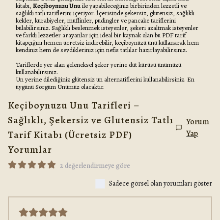
kitabı,
Keçiboynuzu Unu
ile yapabileceğiniz birbirinden lezzetli ve
sağlıklı tatlı tariflerini içeriyor. İçerisinde şekersiz, glutensiz, sağlıklı
kekler, kurabiyeler, muffinler, pudingler ve pancake tariflerini
bulabilirsiniz. Sağlıklı beslenmek isteyenler, şekeri azaltmak isteyenler
ve farklı lezzetler arayanlar için ideal bir kaynak olan bu PDF tarif
kitapçığını hemen ücretsiz indirebilir, keçiboynuzu unu kullanarak hem
kendiniz hem de sevdikleriniz için nefis tatlılar hazırlayabilirsiniz.
Tariflerde yer alan geleneksel şeker yerine dut kurusu unumuzu
kullanabilirsiniz.
Un yerine dilediğiniz glütensiz un alternatiflerini kullanabilirsiniz. En
uygunu Sorgum Unumuz olacaktır.
Keçiboynuzu Unu Tarifleri –
Sağlıklı, Şekersiz ve Glutensiz Tatlı
Yorum
Tarif Kitabı (Ücretsiz PDF)
Yap
Yorumlar
2 değerlendirmeye göre
Sadece görsel olan yorumları göster