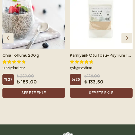
Chia Tohumu 200 g
Karnıyarık Otu Tozu- Psyllium Tozu (100 G)
13 değerlendirme
17 değerlendirme
₺ 259.00
₺ 178.00
%
27
%
25
₺ 189.00
₺ 133.50
SEPETE EKLE
SEPETE EKLE