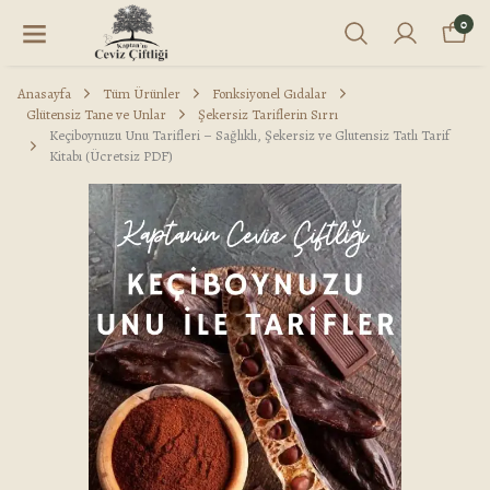
0
Anasayfa
Tüm Ürünler
Fonksiyonel Gıdalar
Glütensiz Tane ve Unlar
Şekersiz Tariflerin Sırrı
Keçiboynuzu Unu Tarifleri – Sağlıklı, Şekersiz ve Glutensiz Tatlı Tarif
Kitabı (Ücretsiz PDF)