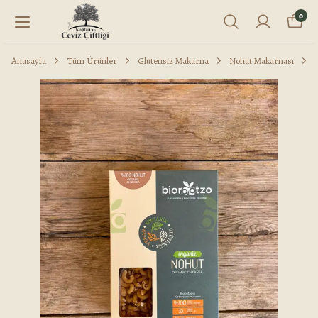
0
Anasayfa
Tüm Ürünler
Glutensiz Makarna
Nohut Makarnası