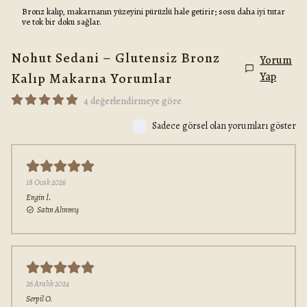
Bronz kalıp, makarnanın yüzeyini pürüzlü hale getirir; sosu daha iyi tutar
ve tok bir doku sağlar.
Nohut Sedani – Glutensiz Bronz
Yorum
Kalıp Makarna
Yorumlar
Yap
4 değerlendirmeye göre
Sadece görsel olan yorumları göster
18 Ocak 2026
Engin
İ.
Satın Alınmış
26 Aralık 2024
Serpil
O.