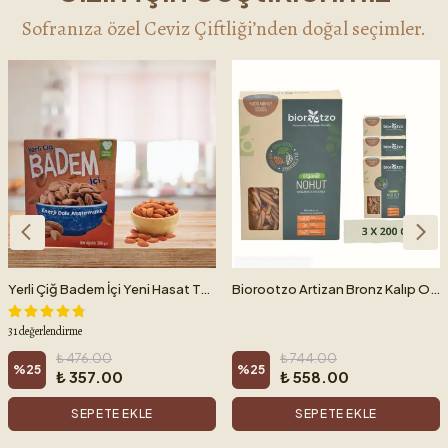
Sofranıza özel Ceviz Çiftliği’nden doğal seçimler.
Yerli Çiğ Badem İçi Yeni Hasat Taptaze Ak Badem 200 g
Biorootzo Artizan Bronz Kalıp Organik Glütensiz Vegan Nohut Casarecce 3 Paket x 200 g Avantajlı Paket
31 değerlendirme
₺ 476.00
₺ 744.00
%
25
%
25
₺ 357.00
₺ 558.00
SEPETE EKLE
SEPETE EKLE