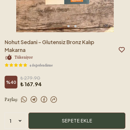
Nohut Sedani – Glutensiz Bronz Kalıp
Makarna
Tükeniyor
4 değerlendirme
₺ 279.90
%
40
₺ 167.94
Paylaş
:
SEPETE EKLE