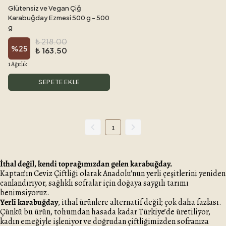
Glütensiz ve Vegan Çiğ
Karabuğday Ezmesi 500 g - 500
g
₺ 218.00
%
25
₺ 163.50
1 Ağırlık
SEPETE EKLE
1
İthal değil, kendi toprağımızdan gelen karabuğday.
Kaptan’ın Ceviz Çiftliği olarak Anadolu'nun yerli çeşitlerini yeniden
canlandırıyor, sağlıklı sofralar için doğaya saygılı tarımı
benimsiyoruz.
Yerli karabuğday
, ithal ürünlere alternatif değil; çok daha fazlası.
Çünkü bu ürün, tohumdan hasada kadar Türkiye’de üretiliyor,
kadın emeğiyle işleniyor ve doğrudan çiftliğimizden sofranıza