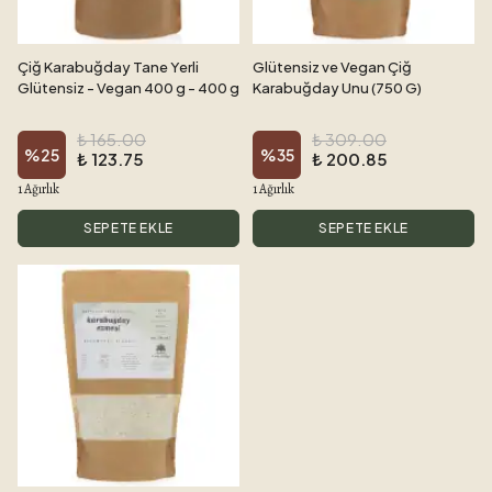
Çiğ Karabuğday Tane Yerli
Glütensiz ve Vegan Çiğ
Glütensiz - Vegan 400 g - 400 g
Karabuğday Unu (750 G)
₺ 165.00
₺ 309.00
%
25
%
35
₺ 123.75
₺ 200.85
1 Ağırlık
1 Ağırlık
SEPETE EKLE
SEPETE EKLE