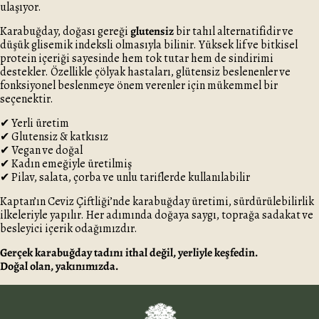
ulaşıyor.
Karabuğday, doğası gereği
glutensiz
bir tahıl alternatifidir ve
düşük glisemik indeksli olmasıyla bilinir. Yüksek lif ve bitkisel
protein içeriği sayesinde hem tok tutar hem de sindirimi
destekler. Özellikle çölyak hastaları, glütensiz beslenenler ve
fonksiyonel beslenmeye önem verenler için mükemmel bir
seçenektir.
✔ Yerli üretim
✔ Glutensiz & katkısız
✔ Vegan ve doğal
✔ Kadın emeğiyle üretilmiş
✔ Pilav, salata, çorba ve unlu tariflerde kullanılabilir
Kaptan’ın Ceviz Çiftliği’nde karabuğday üretimi, sürdürülebilirlik
ilkeleriyle yapılır. Her adımında doğaya saygı, toprağa sadakat ve
besleyici içerik odağımızdır.
Gerçek karabuğday tadını ithal değil, yerliyle keşfedin.
Doğal olan, yakınımızda.