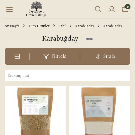
0
Anasayfa
Tüm Ürünler
Tahıl
Karabuğday
Karabuğday
Karabuğday
3
ürün
Filtrele
Sırala