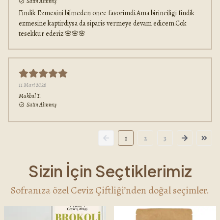
Satın Alınmış
Findik Ezmesini bilmeden once favorimdi.Ama birinciligi findik
ezmesine kaptirdiysa da siparis vermeye devam edicem.Cok
tesekkur ederiz 🌸🌸🌸
11 Mart 2026
Makbul
T.
Satın Alınmış
1
2
3
Sizin İçin Seçtiklerimiz
Sofranıza özel Ceviz Çiftliği’nden doğal seçimler.