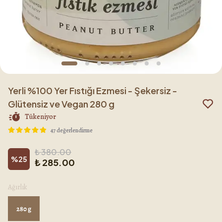
Yerli %100 Yer Fıstığı Ezmesi - Şekersiz -
Glütensiz ve Vegan 280 g
Tükeniyor
47 değerlendirme
₺ 380.00
%
25
₺ 285.00
Ağırlık
280 g