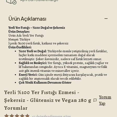
Ürün Açıklaması
Yerli Yer Fıstığı – %100 Doğal ve Şekersiz
Ürün Detayları:
Ürün Adı: Yerli Yer Fıstığı
Menşei: Türkiye
İçerik: %100 yerli fıstık, katkısız ve şekersiz
Ürün Özellikleri:
%100 Yerli ve Doğal:
Türkiye'de özenle yetiştirilmiş yerli fıstıklar,
hiçbir katkı maddesi içermeden tamamen doğal olarak
üretilmiştir. Şeker ilavesizdir, sadece saf fıstık lezzeti sunar.
Sağlıklı ve Besleyici:
Yer fıstığı, yüksek protein, sağlıklı yağlar ve
lif bakımından zengindir. Ayrıca E vitamini, magnezyum ve folik
asit gibi önemli vitamin ve mineraller içerir.
Enerji Verici:
Gün içinde enerji ihtiyacını karşılayacak, pratik ve
sağlıklı bir atıştırmalık olarak tercih edilebilir.
Çok Yönlü Kullanım:Devamını Göster
Yerli %100 Yer Fıstığı Ezmesi -
Yorum
Şekersiz - Glütensiz ve Vegan 280 g
Yap
Yorumlar
47 değerlendirmeye göre