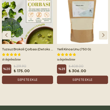
Tuzsuz Brokoli Çorbası (Detoks & Kilo Kontrolü) 4 Porsiyon
Yerli Kinoa Unu (750 G)
18 değerlendirme
14 değerlendirme
₺ 219.90
₺ 408.00
%
20
%
25
₺ 175.00
₺ 306.00
SEPETE EKLE
SEPETE EKLE