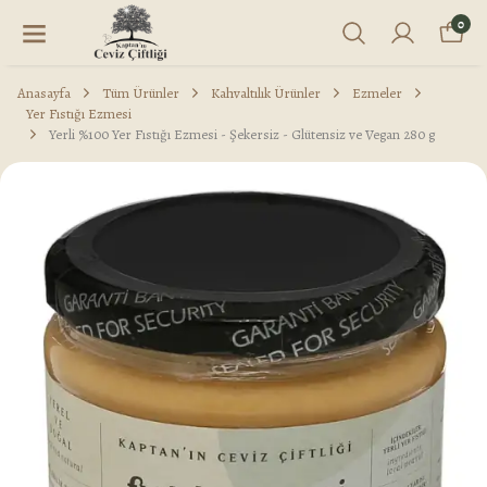
0
Anasayfa
Tüm Ürünler
Kahvaltılık Ürünler
Ezmeler
Yer Fıstığı Ezmesi
Yerli %100 Yer Fıstığı Ezmesi - Şekersiz - Glütensiz ve Vegan 280 g