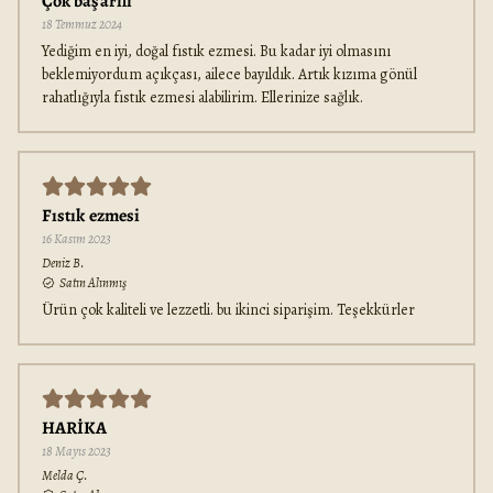
Çok başarılı
18 Temmuz 2024
Yediğim en iyi, doğal fıstık ezmesi. Bu kadar iyi olmasını
beklemiyordum açıkçası, ailece bayıldık. Artık kızıma gönül
rahatlığıyla fıstık ezmesi alabilirim. Ellerinize sağlık.
Fıstık ezmesi
16 Kasım 2023
Deniz
B.
Satın Alınmış
Ürün çok kaliteli ve lezzetli. bu ikinci siparişim. Teşekkürler
HARİKA
18 Mayıs 2023
Melda
Ç.