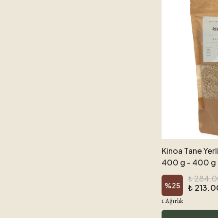
Kinoa Tane Yerl
400 g - 400 g
₺ 284.
%
25
₺ 213.0
1 Ağırlık