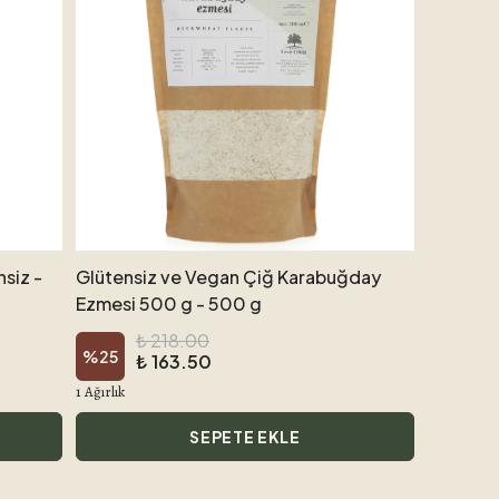
siz -
Glütensiz ve Vegan Çiğ Karabuğday
Ezmesi 500 g - 500 g
₺ 218.00
%
25
₺ 163.50
1 Ağırlık
SEPETE EKLE