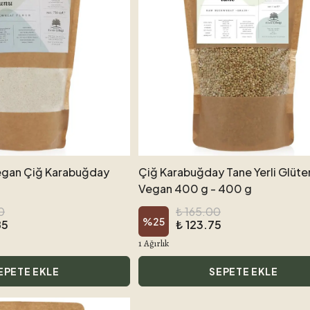
Vegan Çiğ Karabuğday
Çiğ Karabuğday Tane Yerli Glüten
Vegan 400 g - 400 g
0
₺ 165.00
%
25
85
₺ 123.75
1 Ağırlık
EPETE EKLE
SEPETE EKLE