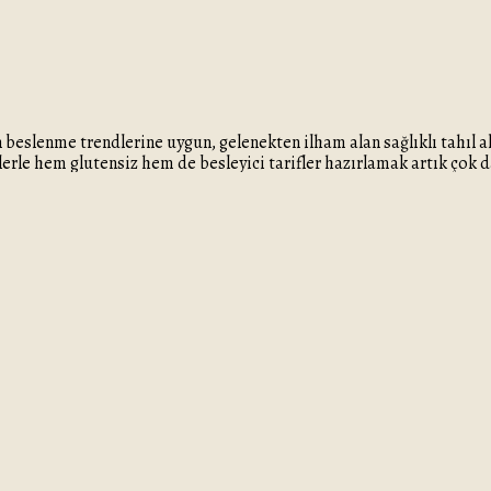
beslenme trendlerine uygun, gelenekten ilham alan sağlıklı tahıl alt
lerle hem glutensiz hem de besleyici tarifler hazırlamak artık çok 
ikleriyle sindirimi destekler, uzun süre tok tutar ve mutfakta çok yö
afine un tüketmek istemeyenler için güçlü birer alternatiftir.
iflere uygun
mamlayıcı bir süper gıdadır.
 aromasıyla Türk mutfağına uyum sağlar.
siz aromasıyla hem hafif hem doyurucu öğünlerin temelidir.
in edilen tahıllar, katkı maddesi içermez ve doğal yapısını koruya