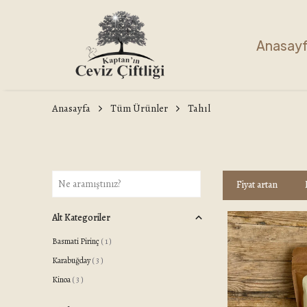
Anasay
Anasayfa
Tüm Ürünler
Tahıl
Fiyat artan
Alt Kategoriler
Basmati Pirinç
(
1
)
Karabuğday
(
3
)
Kinoa
(
3
)