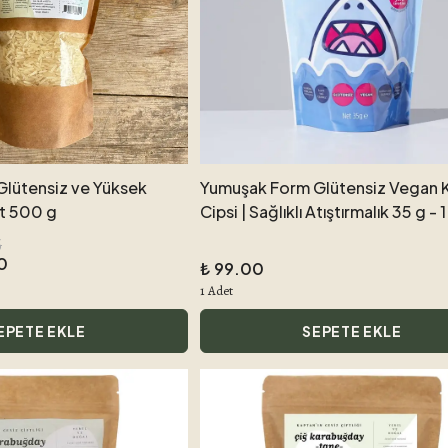
 Glütensiz ve Yüksek
Yumuşak Form Glütensiz Vegan 
et 500 g
Cipsi | Sağlıklı Atıştırmalık 35 g - 
5
0
₺ 99.00
1 Adet
EPETE EKLE
SEPETE EKLE