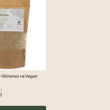
i Glütensiz ve Vegan
00
0