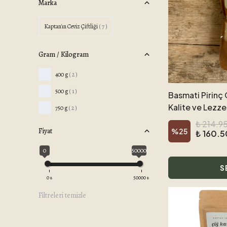
Marka
Kaptan'ın Ceviz Çiftliği
( 7 )
Gram / Kilogram
400 g
( 2 )
500 g
( 1 )
Basmati Pirinç
Kalite ve Lezz
750 g
( 2 )
₺ 214.9
Fiyat
%
25
₺ 160.5
0
50000
S
0
₺
50000
₺
Filtreleri temizle