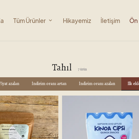
fa
Tüm Ürünler
Hikayemiz
İletişim
Ön 
Tahıl
7
ürün
Fiyat azalan
İndirim oranı artan
İndirim oranı azalan
İlk ek