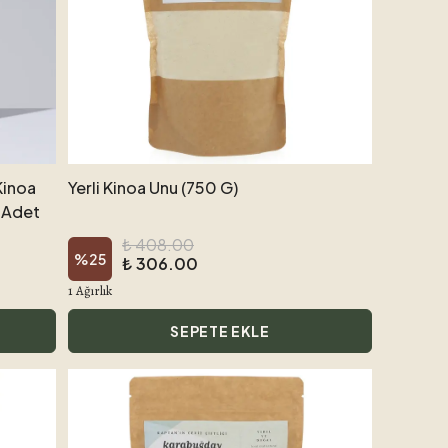
Kinoa
Yerli Kinoa Unu (750 G)
1 Adet
₺ 408.00
%
25
₺ 306.00
1 Ağırlık
SEPETE EKLE