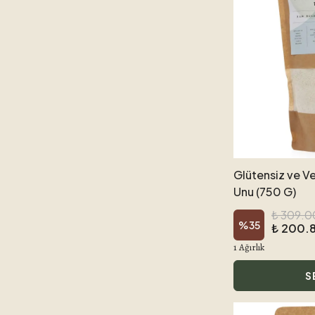
Glütensiz ve 
Unu (750 G)
₺ 309.0
%
35
₺ 200.
1 Ağırlık
S