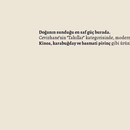
Doğanın sunduğu en saf güç burada.
Cevizhane’nin “Tahıllar” kategorisinde, modern 
Kinoa, karabuğday ve basmati pirinç
gibi ürün
Bu tahıllar; yüksek lif ve bitkisel protein içer
beslenenler, sağlıklı yaşamı benimseyenler ve r
✔ Rafine un içermez
✔ Glutensiz ve doğal
✔ Vegan ve katkısız
✔ Salatalardan pilavlara, çorbalardan unlu tar
Kinoa
, bitkisel protein bakımından zengin, ta
Karabuğday
, düşük glisemik indeksi ve yoğun
Basmati pirinci
, ince uzun taneleri ve benzer
Cevizhane güvencesiyle doğrudan üreticiden tem
Sağlıklı yaşam, doğru tahıllarla başlar.